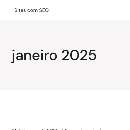
Pular
para
SItes com SEO
o
conteúdo
janeiro 2025