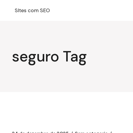
Pular
para
SItes com SEO
o
conteúdo
seguro Tag