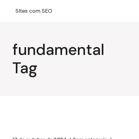
Pular
para
SItes com SEO
o
conteúdo
fundamental
Tag