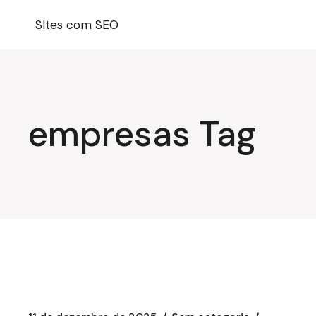
Pular
para
SItes com SEO
o
conteúdo
empresas Tag