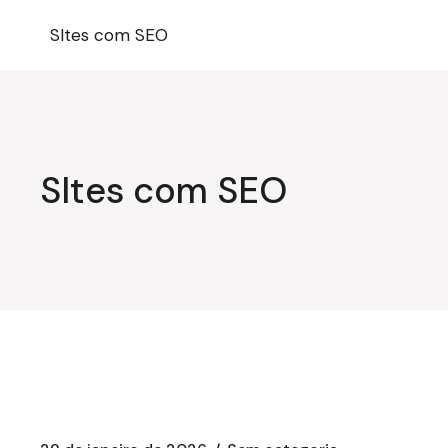
Pular
para
SItes com SEO
o
conteúdo
SItes com SEO