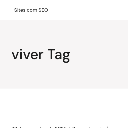
Pular
para
SItes com SEO
o
conteúdo
viver Tag