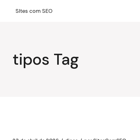
Pular
para
SItes com SEO
o
conteúdo
tipos Tag