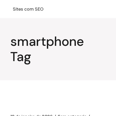
Pular
para
SItes com SEO
o
conteúdo
smartphone
Tag