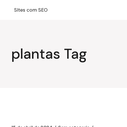
Pular
para
SItes com SEO
o
conteúdo
plantas Tag