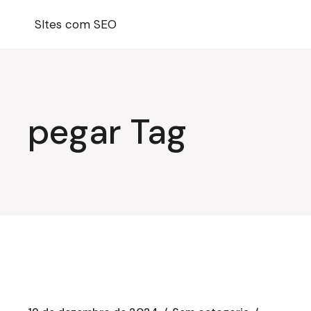
Pular
para
SItes com SEO
o
conteúdo
pegar Tag