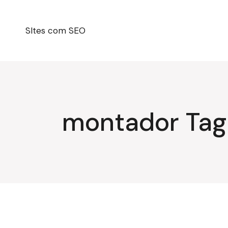
Pular
para
o
conteúdo
SItes com SEO
montador Tag