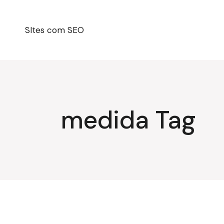
Pular
para
o
conteúdo
SItes com SEO
medida Tag