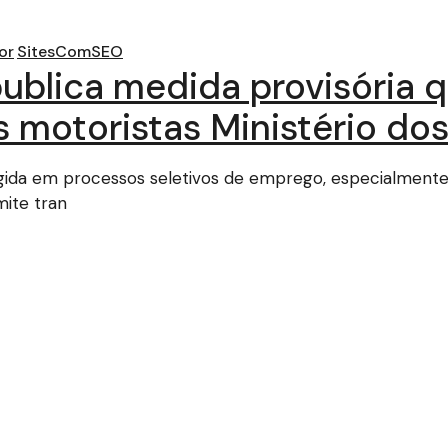
or
SitesComSEO
publica medida provisória 
s motoristas Ministério do
gida em processos seletivos de emprego, especialment
mite tran