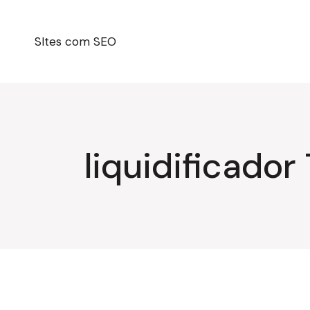
Pular
para
o
conteúdo
SItes com SEO
liquidificador