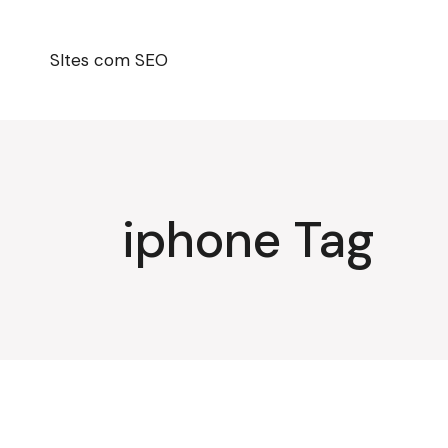
Pular
para
o
conteúdo
SItes com SEO
iphone Tag