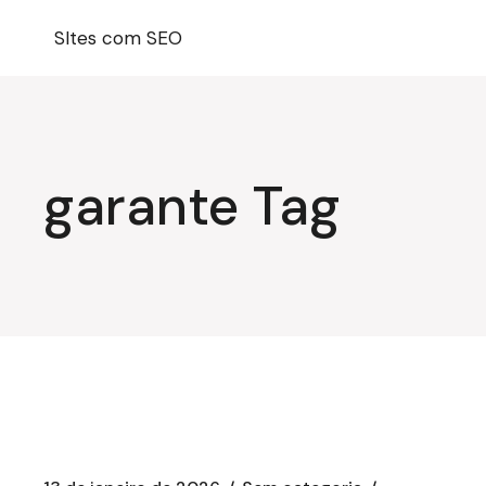
Pular
para
SItes com SEO
o
conteúdo
garante Tag