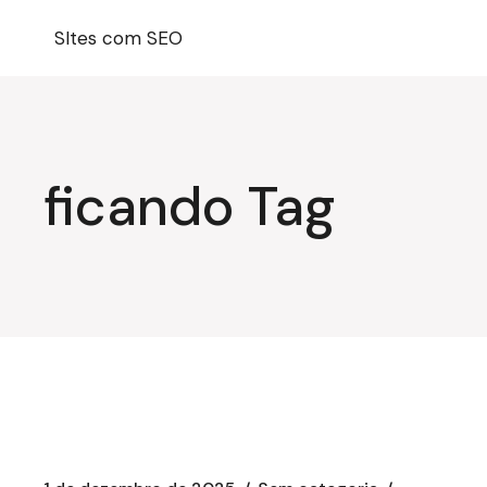
Pular
para
SItes com SEO
o
conteúdo
ficando Tag