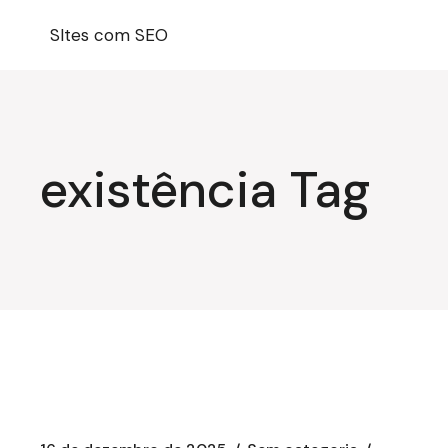
Pular
para
SItes com SEO
o
conteúdo
existência Tag