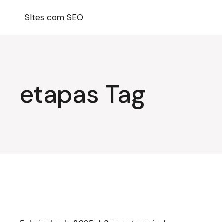
Pular
para
SItes com SEO
o
conteúdo
etapas Tag