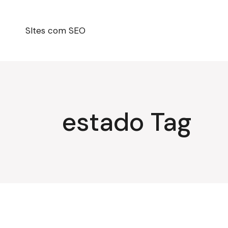
Pular
para
o
conteúdo
SItes com SEO
estado Tag