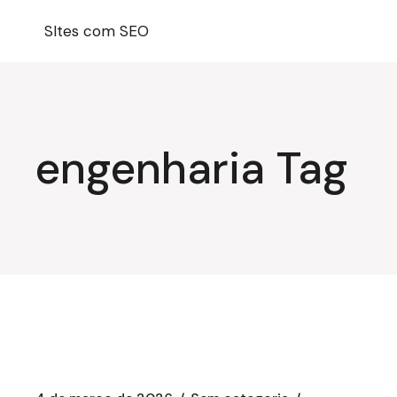
Pular
para
SItes com SEO
o
conteúdo
engenharia Tag