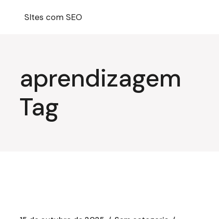
Pular
para
SItes com SEO
o
conteúdo
aprendizagem
Tag