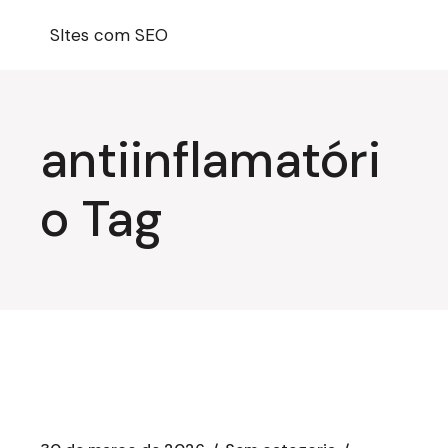
Pular
para
SItes com SEO
o
conteúdo
antiinflamatóri
o Tag