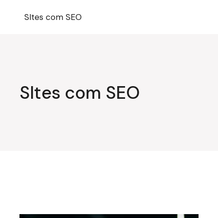
Pular
para
SItes com SEO
o
conteúdo
SItes com SEO