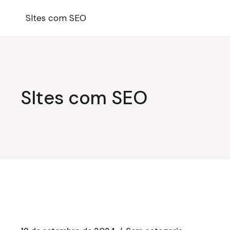
Pular
para
SItes com SEO
o
conteúdo
SItes com SEO