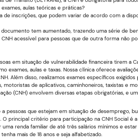
 de Trânsito (DETRANs), a CNH é obrigatória para todos
exames, aulas teóricas e práticas?
a de inscrições, que podem variar de acordo com a dispo
te documento tem aumentado, trazendo uma série de bene
 CNH acessível para pessoas que de outra forma não po
as em situação de vulnerabilidade financeira tirem a Ca
 exames, aulas e taxas. Nossa clínica oferece avaliaçõe
NH. Além disso, realizamos exames específicos exigidos 
 motoristas de aplicativos, caminhoneiros, taxistas e mo
tação (CNH) envolvem diversas etapas obrigatórias, e um
e a pessoas que estejam em situação de desemprego, bu
 principal critério para participação na CNH Social é a 
 uma renda familiar de até três salários mínimos e estar 
tenha mais de 18 anos e seja alfabetizado.