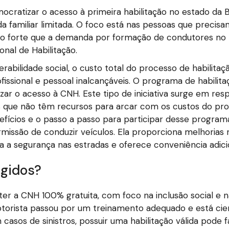
cratizar o acesso à primeira habilitação no estado da 
da familiar limitada. O foco está nas pessoas que prec
 tão forte que a demanda por formação de condutores no
nal de Habilitação.
abilidade social, o custo total do processo de habilitaç
issional e pessoal inalcançáveis. O programa de habilit
zar o acesso à CNH. Este tipo de iniciativa surge em re
 que não têm recursos para arcar com os custos do proc
enefícios e o passo a passo para participar desse program
rmissão de conduzir veículos. Ela proporciona melhorias
ra a segurança nas estradas e oferece conveniência adicio
gidos?
er a CNH 100% gratuita, com foco na inclusão social e 
rista passou por um treinamento adequado e está ciente 
casos de sinistros, possuir uma habilitação válida pode fa