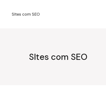
Pular
para
o
conteúdo
SItes com SEO
SItes com SEO