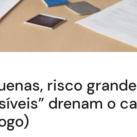
uenas, risco grand
síveis” drenam o ca
jogo)