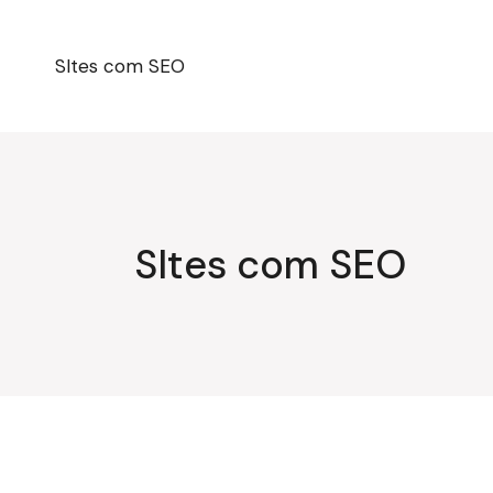
Pular
para
o
conteúdo
SItes com SEO
SItes com SEO