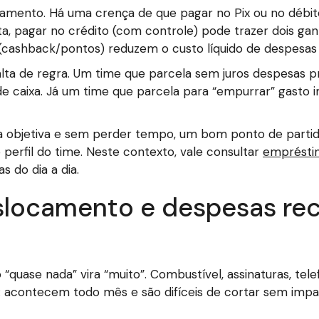
amento. Há uma crença de que pagar no Pix ou no débi
ta, pagar no crédito (com controle) pode trazer dois ga
 (cashback/pontos) reduzem o custo líquido de despesas i
falta de regra. Um time que parcela sem juros despesas 
 caixa. Já um time que parcela para “empurrar” gasto im
 objetiva e sem perder tempo, um bom ponto de partid
erfil do time. Neste contexto, vale consultar
emprésti
 do dia a dia.
slocamento e despesas reco
“quase nada” vira “muito”. Combustível, assinaturas, tele
 acontecem todo mês e são difíceis de cortar sem impact