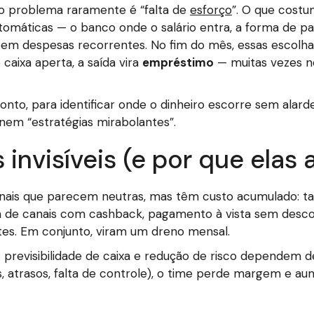
 o problema raramente é “falta de
esforço
”. O que costu
tomáticas — o banco onde o salário entra, a forma de pa
 em despesas recorrentes. No fim do mês, essas escolhas
 caixa aperta, a saída vira
empréstimo
— muitas vezes n
 ponto, para identificar onde o dinheiro escorre sem ala
 nem “estratégias mirabolantes”.
invisíveis (e por que elas
onais que parecem neutras, mas têm custo acumulado: tar
a de canais com cashback, pagamento à vista sem descon
tes. Em conjunto, viram um dreno mensal.
l: previsibilidade de caixa e redução de risco dependem d
, atrasos, falta de controle), o time perde margem e au