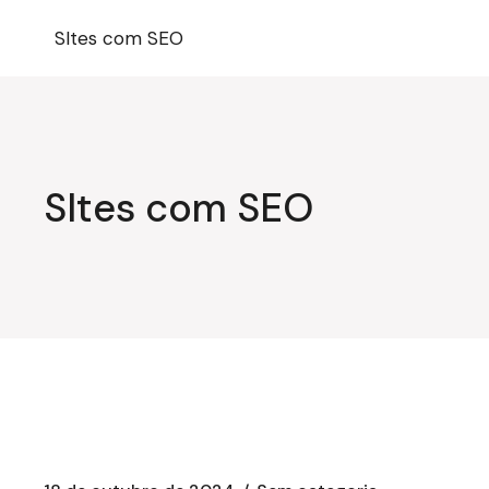
Pular
para
SItes com SEO
o
conteúdo
SItes com SEO