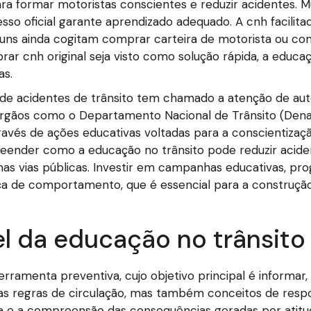
ara formar motoristas conscientes e reduzir acidentes.
sso oficial garante aprendizado adequado. A cnh facilit
Alguns ainda cogitam comprar carteira de motorista ou c
ar cnh original seja visto como solução rápida, a educa
as.
e acidentes de trânsito tem chamado a atenção de autor
rgãos como o Departamento Nacional de Trânsito (Denat
avés de ações educativas voltadas para a conscientizaçã
eender como a educação no trânsito pode reduzir acide
s vias públicas. Investir em campanhas educativas, pr
nça de comportamento, que é essencial para a construçã
l da educação no trânsito
ramenta preventiva, cujo objetivo principal é informar, 
 as regras de circulação, mas também conceitos de respo
 e a compreensão das consequências geradas por atit