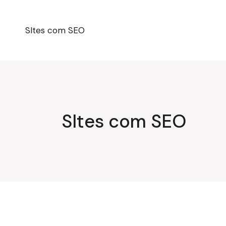
Pular
para
o
conteúdo
SItes com SEO
SItes com SEO