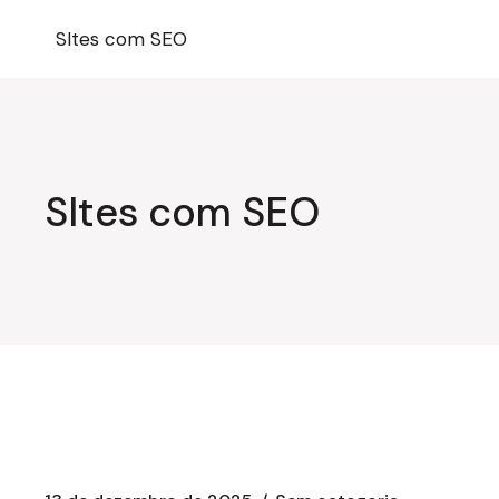
Pular
para
SItes com SEO
o
conteúdo
SItes com SEO