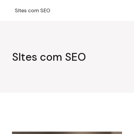
Pular
para
SItes com SEO
o
conteúdo
SItes com SEO