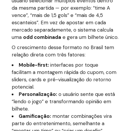
usuário selecionar múltiplos eventos dentro
da mesma partida — por exemplo: “time A
vence”, “mais de 1,5 gols” e “mais de 4,5
escanteios”. Em vez de apostar em cada
mercado separadamente, o sistema calcula
uma
odd combinada
e gera um bilhete único.
O crescimento desse formato no Brasil tem
relação direta com três fatores:
Mobile-first:
interfaces por toque
facilitam a montagem rápida do cupom, com
sliders, cards e pré-visualização do retorno
potencial.
Personalização:
o usuário sente que está
“lendo o jogo” e transformando opinião em
bilhete.
Gamificação:
montar combinações vira
parte do entretenimento, semelhante a
“montar um time” ou “criar um desafio”.