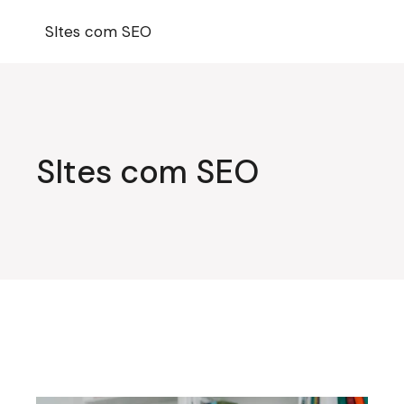
Pular
para
SItes com SEO
o
conteúdo
SItes com SEO